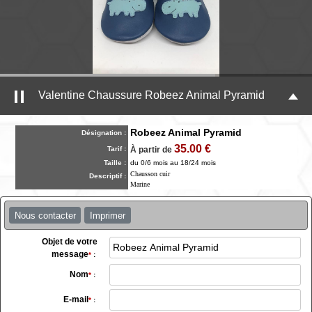
Valentine Chaussure Robeez Animal Pyramid
Robeez Animal Pyramid
Désignation :
35.00 €
Tarif :
À partir de
Taille :
du 0/6 mois au 18/24 mois
Chausson cuir
Descriptif :
Marine
Nous contacter
Imprimer
Objet de votre
message
*
:
Nom
*
:
E-mail
*
: