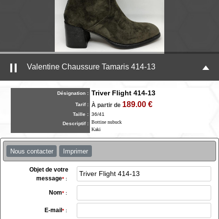
Valentine Chaussure Tamaris 414-13
Triver Flight 414-13
Désignation :
189.00 €
Tarif :
À partir de
Taille :
36/41
Bottine nubuck
Descriptif :
Kaki
Nous contacter
Imprimer
Objet de votre
message
*
:
Nom
*
:
E-mail
*
: